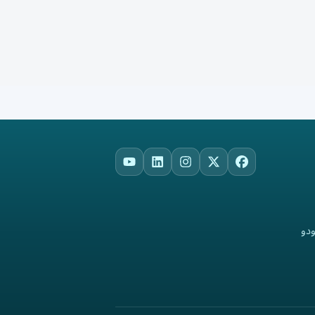
YouTube
LinkedIn
Instagram
Facebook
X
ودو