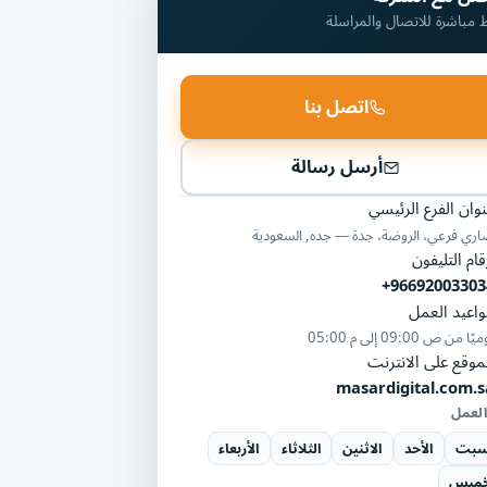
ط مباشرة للاتصال والمراسلة
اتصل بنا
أرسل رسالة
وان الفرع الرئيسي
ري فرعي، الروضة، جدة — جده, السعودية
قام التليفون
+96692003303
اعيد العمل
ميًا من
09:00 ص
إلى
05:00 م
موقع على الانترنت
masardigital.com.s
العمل
سبت
الأحد
الاثنين
الثلاثاء
الأربعاء
خميس