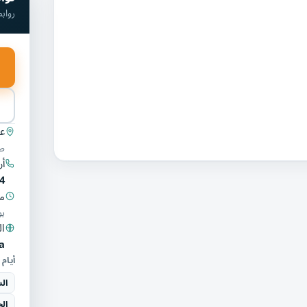
رواب
عن
صا
أر
4
مو
يو
ال
a
أيام 
ال
ال