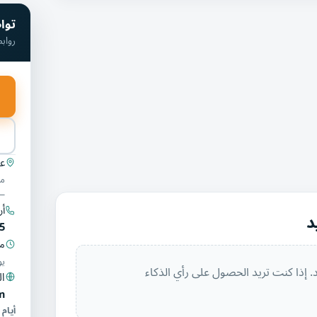
توا
رواب
عن
— 
أر
د
5
مو
يو
. إذا كنت تريد الحصول على رأي الذكاء
ال
m
أيام 