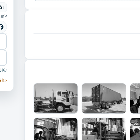
الأ
تابع
ال
ال