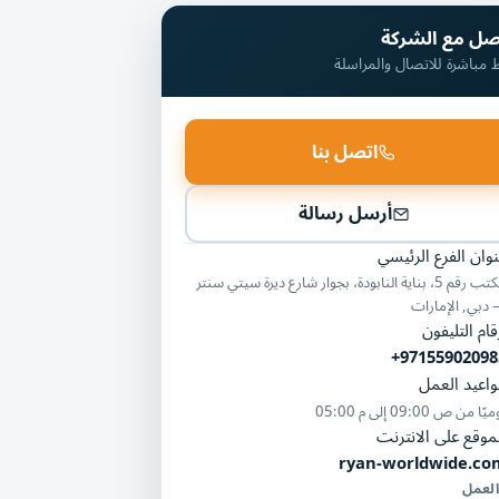
صل مع الشركة
ط مباشرة للاتصال والمراسلة
اتصل بنا
أرسل رسالة
وان الفرع الرئيسي
مكتب رقم 5، بناية النابودة، بجوار شارع ديرة سيتي سنتر
دبي, الإمارات
قام التليفون
+97155902098
اعيد العمل
ميًا من
09:00 ص
إلى
05:00 م
موقع على الانترنت
ryan-worldwide.co
العمل