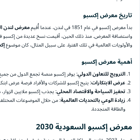
تاريخ معرض إكسبو
بدأ معرض إكسبو في عام 1851 في لندن، عندما أُقيم
معرض لندن ال
واستضافة المعرض. منذ ذلك الحين، أقيمت نسخ عديدة من إكسبو ف
والأولويات العالمية في تلك الفترة. على سبيل المثال، كان موضوع
إكسبو
أهمية معرض إكسبو
الترويج للتعاون الدولي
: يوفر إكسبو منصة تجمع الدول من جميع أن
عرض الابتكارات
: يتيح إكسبو للشركات والأفراد فرصة عرض ابتكار
تحفيز السياحة والاقتصاد المحلي
: يجذب إكسبو ملايين الزوار، 
زيادة الوعي بالتحديات العالمية
: من خلال الموضوعات المختلفة ا
والطاقة المتجددة.
معرض إكسبو السعودية 2030