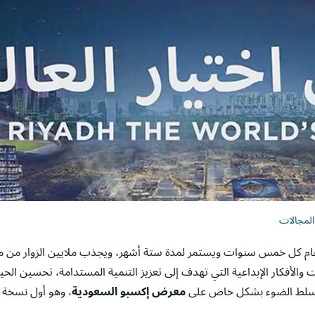
المجالات
يقام كل خمس سنوات ويستمر لمدة ستة أشهر، ويجذب ملايين الزوار من مخ
الأفكار الإبداعية التي تهدف إلى تعزيز التنمية المستدامة، تحسين الحيا
ونسلط الضوء بشكل خاص على
معرض إكسبو السعودية
، وهو أول نسخة م